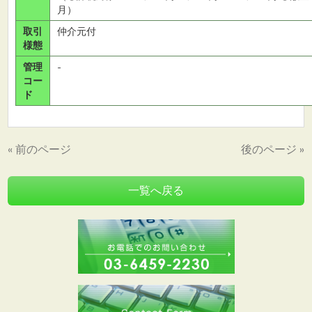
月）
取引
仲介元付
様態
管理
-
コー
ド
« 前のページ
後のページ »
一覧へ戻る