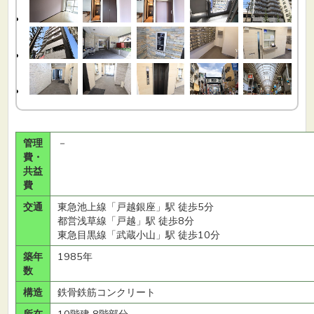
管理
－
費・
共益
費
交通
東急池上線「戸越銀座」駅 徒歩5分
都営浅草線「戸越」駅 徒歩8分
東急目黒線「武蔵小山」駅 徒歩10分
築年
1985年
数
構造
鉄骨鉄筋コンクリート