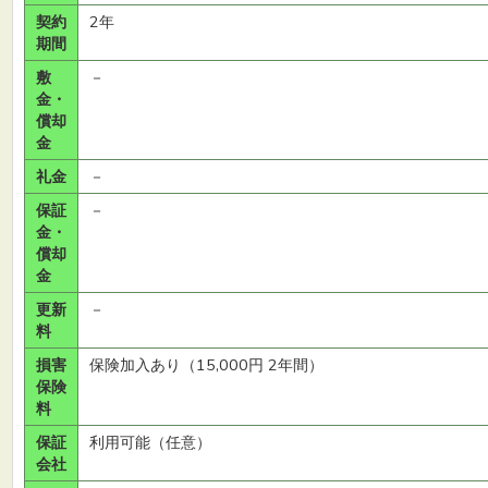
契約
2年
期間
敷
－
金・
償却
金
礼金
－
保証
－
金・
償却
金
更新
－
料
損害
保険加入あり（15,000円 2年間）
保険
料
保証
利用可能（任意）
会社