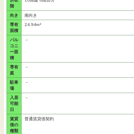
所在
10階建 8階部分
階
向き
南向き
専有
24.94m²
面積
バル
－
コニ
ー面
積
専有
－
庭
駐車
－
場
入居
－
可能
日
賃貸
普通賃貸借契約
借の
種類