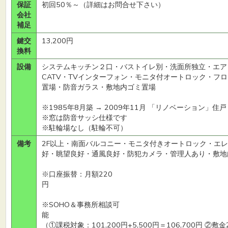
保証
初回50％～（詳細はお問合せ下さい）
会社
補足
鍵交
13,200円
換料
設備
システムキッチン２口・バストイレ別・洗面所独立・エア
CATV・TVインターフォン・モニタ付オートロック・フ
置場・防音ガラス・敷地内ゴミ置場
※1985年8月築 → 2009年11月 「リノベーション」住戸
※窓は防音サッシ仕様です
※駐輪場なし（駐輪不可）
備考
2F以上・南面バルコニー・モニタ付きオートロック・エ
好・眺望良好・通風良好・防犯カメラ・管理人あり・敷地
※口座振替：月額220
※SOHO＆事務所相談可
（①課税対象：101,200円+5,500円＝106,700円 ②