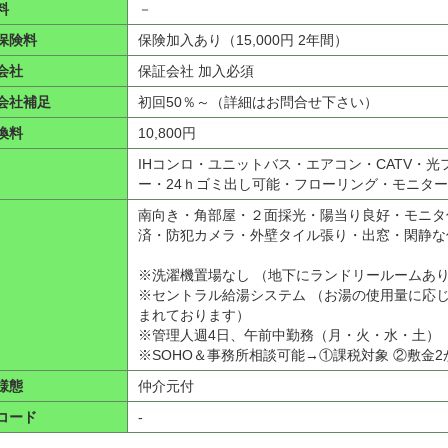
料
－
保険料
保険加入あり（15,000円 2年間）
会社
保証会社 加入必須
会社補足
初回50％～（詳細はお問合せ下さい）
換料
10,800円
IHコンロ・ユニットバス・エアコン・CATV・
ー・24ｈゴミ出し可能・フローリング・モニタ
南向き・角部屋・２面採光・陽当り良好・モニタ
済・防犯カメラ・外壁タイル張り・出窓・閑静な
※洗濯機置場なし （地下にランドリールームあ
※セントラル給湯システム （お湯の使用量に応
まれております）
※管理人週4日、午前中勤務（月・火・水・土）
※SOHO＆事務所相談可能→①課税対象 ②敷金
様態
仲介元付
コード
-