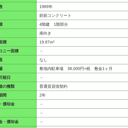
数
1989年
鉄筋コンクリート
階
4階建 1階部分
南向き
面積
19.87m²
コニー面積
－
庭
なし
場
敷地内駐車場 38,000円+税 敷金1ヶ月
可能日
－
借の種類
普通賃貸借契約
期間
2年
・償却金
－
－
金・償却金
－