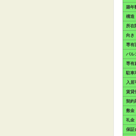
築年
構造
所在
向き
専有
バル
専有
駐車
入居
賃貸
契約
敷金
礼金
保証