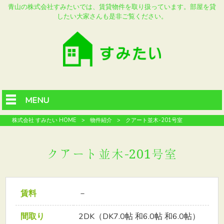
青山の株式会社すみたいでは、賃貸物件を取り扱っています。部屋を貸
したい大家さんも是非ご覧ください。
MENU
株式会社 すみたい HOME
>
物件紹介
>
クアート並木-201号室
クアート並木-201号室
賃料
－
間取り
2DK（DK7.0帖 和6.0帖 和6.0帖）